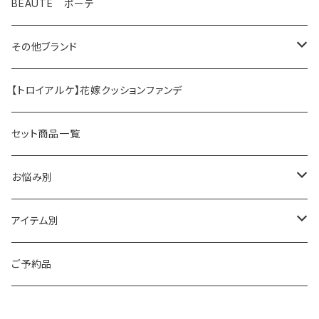
テラスキン
BEAUTE ボーテ
ラインリペア
その他ブランド
アンストレス
マッコイ
【トロイアルケ】花嫁クッションファンデ
フォーエバーヤング
HAAB（ハーブ商品）
セット商品一覧
HAAB SKIN・その他
イラストリアス
ワカサプリ
お悩み別
HAAB REPRO
ローズドメーラ
ゼオスキン
乾燥
アイテム別
ビオフィート
REVISION（リビジョン）
敏感
クレンジング
ご予約品
ミューズ
プラスリストア
シワ・たるみ
トナー