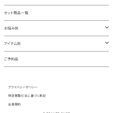
フォーエバーヤング
HAAB（ハーブ商品）
セット商品一覧
HAAB SKIN・その他
イラストリアス
ワカサプリ
お悩み別
HAAB REPRO
ローズドメーラ
ゼオスキン
乾燥
アイテム別
ビオフィート
REVISION（リビジョン）
敏感
クレンジング
ご予約品
ミューズ
プラスリストア
シワ・たるみ
トナー
プライバシーポリシー
コモデックス
NOTBAM
ニキビ
美容液
特定商取引法に基づく表記
会員規約
ニュアンス
FULVO VITA（フルヴォヴィータ）
ニキビ跡・クレーター
デイクリーム