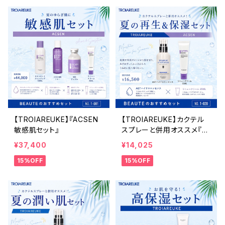
【TROIAREUKE】『ACSEN
【TROIAREUKE】カクテル
敏感肌セット』
スプレーと併用オススメ『再
生&保湿セット25ml』
¥37,400
¥14,025
15%OFF
15%OFF