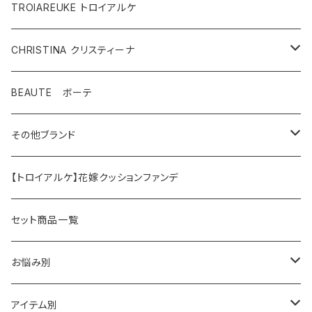
TROIAREUKE トロイアルケ
CHRISTINA クリスティーナ
テラスキン
BEAUTE ボーテ
ラインリペア
その他ブランド
アンストレス
マッコイ
【トロイアルケ】花嫁クッションファンデ
フォーエバーヤング
HAAB（ハーブ商品）
セット商品一覧
HAAB SKIN・その他
イラストリアス
ワカサプリ
お悩み別
HAAB REPRO
ローズドメーラ
ゼオスキン
乾燥
アイテム別