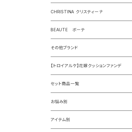
CHRISTINA クリスティーナ
テラスキン
BEAUTE ボーテ
ラインリペア
その他ブランド
アンストレス
マッコイ
【トロイアルケ】花嫁クッションファンデ
フォーエバーヤング
HAAB（ハーブ商品）
セット商品一覧
HAAB SKIN・その他
イラストリアス
ワカサプリ
お悩み別
HAAB REPRO
ローズドメーラ
ゼオスキン
乾燥
アイテム別