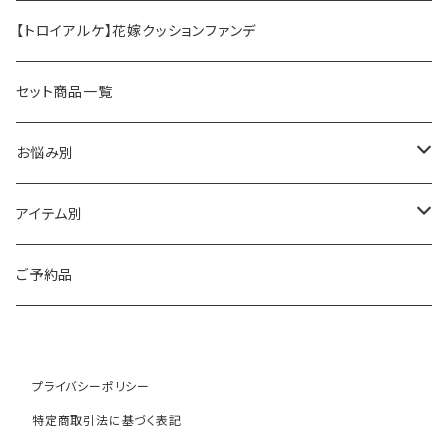
アンストレス
マッコイ
【トロイアルケ】花嫁クッションファンデ
フォーエバーヤング
HAAB（ハーブ商品）
セット商品一覧
HAAB SKIN・その他
イラストリアス
ワカサプリ
お悩み別
HAAB REPRO
ローズドメーラ
ゼオスキン
乾燥
アイテム別
ビオフィート
REVISION（リビジョン）
敏感
クレンジング
ご予約品
ミューズ
プラスリストア
シワ・たるみ
トナー
プライバシーポリシー
コモデックス
NOTBAM
ニキビ
美容液
特定商取引法に基づく表記