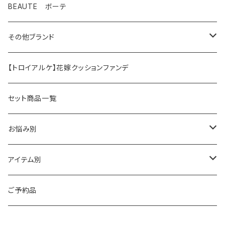
テラスキン
BEAUTE ボーテ
ラインリペア
その他ブランド
アンストレス
マッコイ
【トロイアルケ】花嫁クッションファンデ
フォーエバーヤング
HAAB（ハーブ商品）
セット商品一覧
HAAB SKIN・その他
イラストリアス
ワカサプリ
お悩み別
HAAB REPRO
ローズドメーラ
ゼオスキン
乾燥
アイテム別
ビオフィート
REVISION（リビジョン）
敏感
クレンジング
ご予約品
ミューズ
プラスリストア
シワ・たるみ
トナー