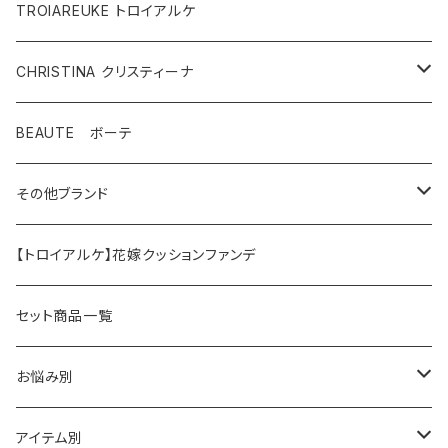
TROIAREUKE トロイアルケ
CHRISTINA クリスティーナ
テラスキン
BEAUTE ボーテ
ラインリペア
その他ブランド
アンストレス
マッコイ
【トロイアルケ】花嫁クッションファンデ
フォーエバーヤング
HAAB（ハーブ商品）
セット商品一覧
HAAB SKIN・その他
イラストリアス
ワカサプリ
お悩み別
HAAB REPRO
ローズドメーラ
ゼオスキン
乾燥
アイテム別