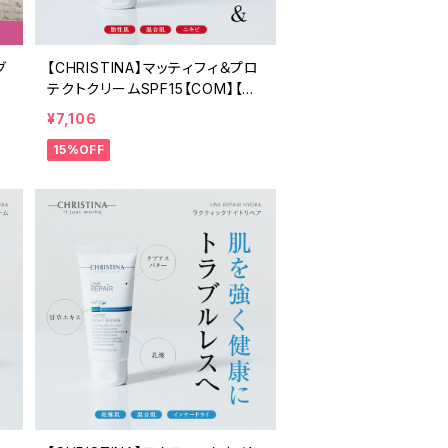
グ
【CHRISTINA】マッティフィ＆プロ
テクトクリームSPF15【COM】【訳
アリ】
¥7,106
15%OFF