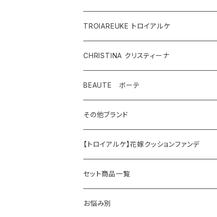
TROIAREUKE トロイアルケ
CHRISTINA クリスティーナ
テラスキン
BEAUTE ボーテ
ラインリペア
その他ブランド
アンストレス
マッコイ
【トロイアルケ】花嫁クッションファンデ
フォーエバーヤング
HAAB（ハーブ商品）
セット商品一覧
HAAB SKIN・その他
イラストリアス
ワカサプリ
お悩み別