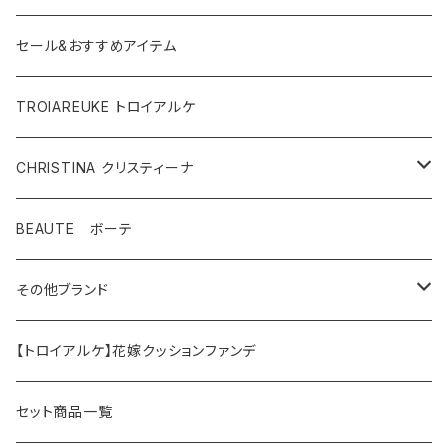
セール&おすすめアイテム
TROIAREUKE トロイアルケ
CHRISTINA クリスティーナ
テラスキン
BEAUTE ボーテ
ラインリペア
その他ブランド
アンストレス
マッコイ
【トロイアルケ】花嫁クッションファンデ
フォーエバーヤング
HAAB（ハーブ商品）
セット商品一覧