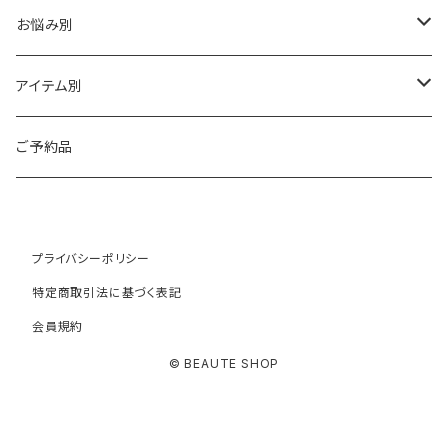
HAAB SKIN・その他
イラストリアス
ワカサプリ
お悩み別
HAAB REPRO
ローズドメーラ
ゼオスキン
乾燥
アイテム別
ビオフィート
REVISION（リビジョン）
敏感
クレンジング
ご予約品
ミューズ
プラスリストア
シワ・たるみ
トナー
プライバシーポリシー
コモデックス
NOTBAM
ニキビ
美容液
特定商取引法に基づく表記
会員規約
ニュアンス
FULVO VITA（フルヴォヴィータ）
ニキビ跡・クレーター
デイクリーム
© BEAUTE SHOP
ヌード
ポールシェリー
シミ・クスミ・色素沈着
ナイトクリーム