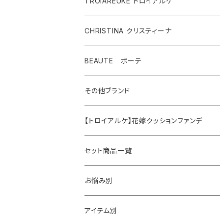
TROIAREUKE トロイアルケ
CHRISTINA クリスティーナ
テラスキン
BEAUTE ボーテ
ラインリペア
その他ブランド
アンストレス
マッコイ
【トロイアルケ】花嫁クッションファンデ
フォーエバーヤング
HAAB（ハーブ商品）
セット商品一覧
HAAB SKIN・その他
イラストリアス
ワカサプリ
お悩み別
HAAB REPRO
ローズドメーラ
ゼオスキン
乾燥
アイテム別