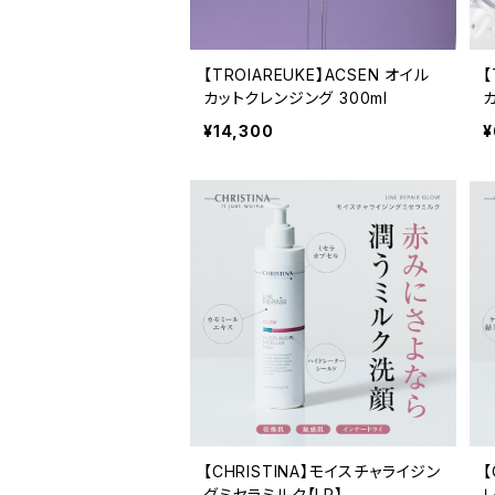
【TROIAREUKE】ACSEN オイル
【
カットクレンジング 300ml
カ
¥14,300
¥
【CHRISTINA】モイスチャライジン
【
グミセラミルク【LR】
レ