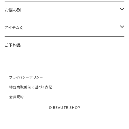
HAAB SKIN・その他
イラストリアス
ワカサプリ
お悩み別
HAAB REPRO
ローズドメーラ
ゼオスキン
乾燥
アイテム別
ビオフィート
REVISION（リビジョン）
敏感
クレンジング
ご予約品
ミューズ
プラスリストア
シワ・たるみ
トナー
プライバシーポリシー
コモデックス
NOTBAM
ニキビ
美容液
特定商取引法に基づく表記
会員規約
ニュアンス
FULVO VITA（フルヴォヴィータ）
ニキビ跡・クレーター
デイクリーム
© BEAUTE SHOP
ヌード
ポールシェリー
シミ・クスミ・色素沈着
ナイトクリーム