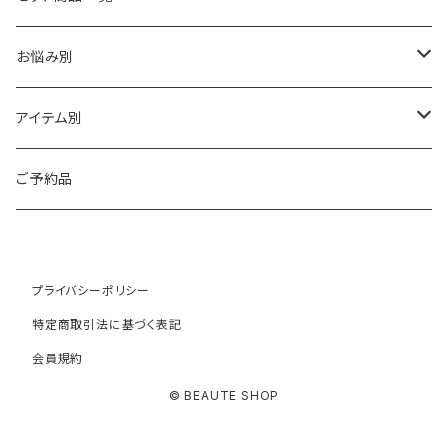
HAAB SKIN・その他
イラストリアス
ワカサプリ
お悩み別
HAAB REPRO
ローズドメーラ
ゼオスキン
乾燥
アイテム別
ビオフィート
REVISION（リビジョン）
敏感
クレンジング
ご予約品
ミューズ
プラスリストア
シワ・たるみ
トナー
プライバシーポリシー
コモデックス
NOTBAM
ニキビ
美容液
特定商取引法に基づく表記
会員規約
ニュアンス
FULVO VITA（フルヴォヴィータ）
ニキビ跡・クレーター
デイクリーム
© BEAUTE SHOP
ヌード
ポールシェリー
シミ・クスミ・色素沈着
ナイトクリーム