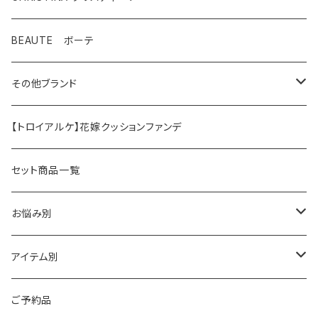
テラスキン
BEAUTE ボーテ
ラインリペア
その他ブランド
アンストレス
マッコイ
【トロイアルケ】花嫁クッションファンデ
フォーエバーヤング
HAAB（ハーブ商品）
セット商品一覧
HAAB SKIN・その他
イラストリアス
ワカサプリ
お悩み別
HAAB REPRO
ローズドメーラ
ゼオスキン
乾燥
アイテム別
ビオフィート
REVISION（リビジョン）
敏感
クレンジング
ご予約品