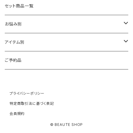
フォーエバーヤング
HAAB（ハーブ商品）
セット商品一覧
HAAB SKIN・その他
イラストリアス
ワカサプリ
お悩み別
HAAB REPRO
ローズドメーラ
ゼオスキン
乾燥
アイテム別
ビオフィート
REVISION（リビジョン）
敏感
クレンジング
ご予約品
ミューズ
プラスリストア
シワ・たるみ
トナー
プライバシーポリシー
コモデックス
NOTBAM
ニキビ
美容液
特定商取引法に基づく表記
会員規約
ニュアンス
FULVO VITA（フルヴォヴィータ）
ニキビ跡・クレーター
デイクリーム
© BEAUTE SHOP
ヌード
ポールシェリー
シミ・クスミ・色素沈着
ナイトクリーム